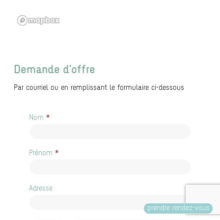
Demande d’offre
Par courriel ou en remplissant le formulaire ci-dessous
*
Demande
Nom
d’offre et
contact
*
Prénom
Adresse
Adresse
prendre rendez-vous